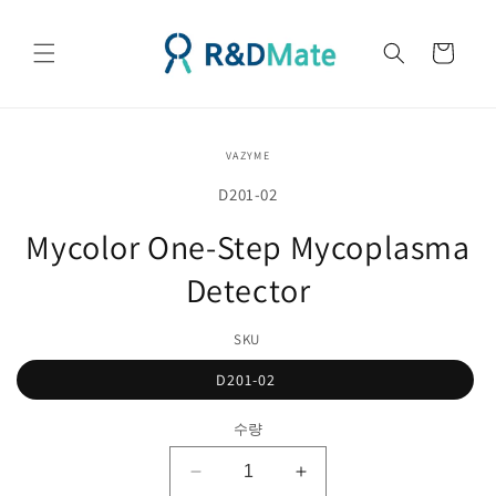
콘텐츠
로 건너
카
뛰기
트
제품 정
VAZYME
보로 건
너뛰기
SKU(재
D201-02
고
Mycolor One-Step Mycoplasma
관
Detector
리
코
SKU
드):
D201-02
수량
Mycolor
Mycolor