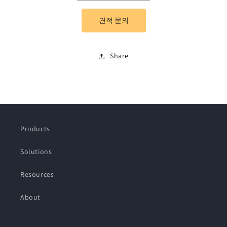
One-
One-
Step
Step
견적 문의
Mycoplasma
Mycoplasma
Detector
Detector
수
수
Share
량
량
줄
늘
임
림
Products
Solutions
Resources
About