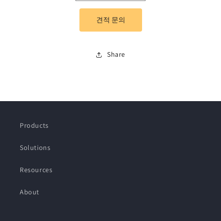
Universal
Universal
DNA
DNA
견적 문의
Library
Library
Prep
Prep
Kit
Kit
Share
for
for
Illumina
Illumina
V4
V4
수
수
량
량
줄
늘
임
림
Products
Solutions
Resources
About