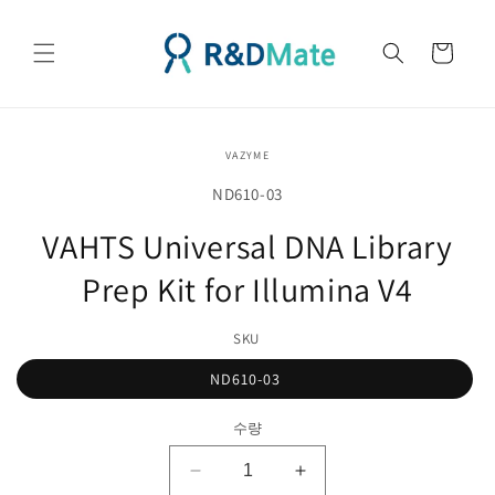
콘텐츠
로 건너
카
뛰기
트
제품 정
VAZYME
보로 건
너뛰기
SKU(재
ND610-03
고
VAHTS Universal DNA Library
관
Prep Kit for Illumina V4
리
코
SKU
드):
ND610-03
수량
VAHTS
VAHTS