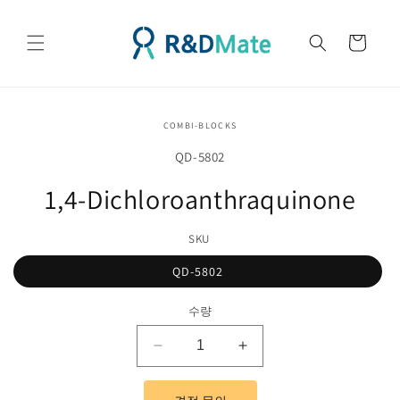
콘텐츠
로 건너
카
뛰기
트
제품 정
COMBI-BLOCKS
보로 건
너뛰기
SKU(재
QD-5802
고
1,4-Dichloroanthraquinone
관
리
SKU
코
QD-5802
드):
수량
1,4-
1,4-
Dichloroanthraquinone
Dichloroanthraquinon
수
수