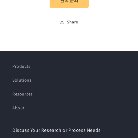
견적 문의
량
량
줄
늘
임
림
Share
Products
Solutions
Resources
About
Discuss Your Research or Process Needs